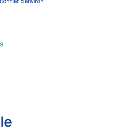
étonnier d'environ
is
le