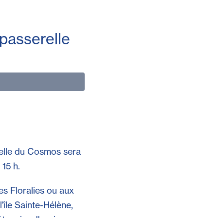
passerelle
relle du Cosmos sera
 15 h.
es Floralies ou aux
'île
Sainte-Hélène
,