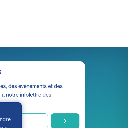
c
és, des évènements et des
s à notre infolettre dès
endre
 que