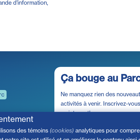
ande d'information,
Ça bouge au Par
Ne manquez rien des nouveaut
rc
activités à venir. Inscrivez-vou
maintenant!
entement
ilisons des témoins
(cookies)
analytiques pour compr
notre site est utilisé et en améliorer le contenu ainsi