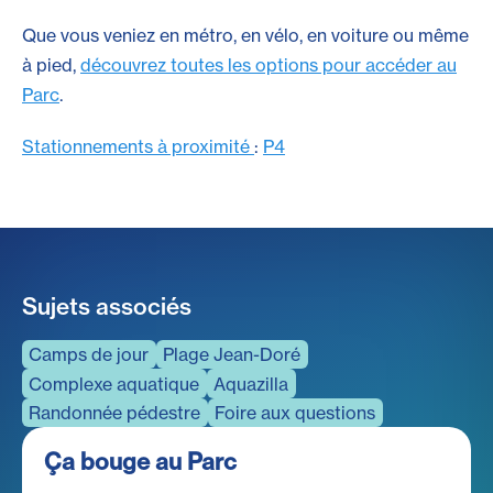
Que vous veniez en métro, en vélo, en voiture ou même
à pied,
découvrez toutes les options pour accéder au
Parc
.
Stationnements à proximité
:
P4
Sujets associés
Camps de jour
Plage Jean-Doré
Complexe aquatique
Aquazilla
Randonnée pédestre
Foire aux questions
Ça bouge au Parc