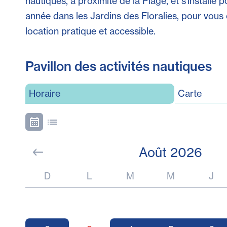
nautiques, à proximité de la Plage, et s'installe 
année dans les Jardins des Floralies, pour vous o
location pratique et accessible.
Pavillon des activités nautiques
Horaire
Carte
Août 2026
S
S
S
D
L
M
M
J
6
4
5