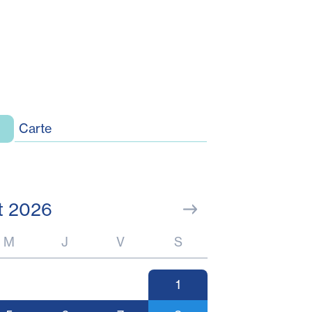
Carte
t 2026
M
J
V
S
1