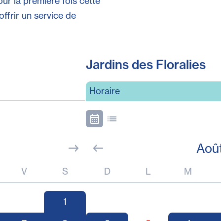
pour la première fois cette
ffrir un service de
Jardins des Floralies
Horaire
Aoû
V
S
D
L
M
1