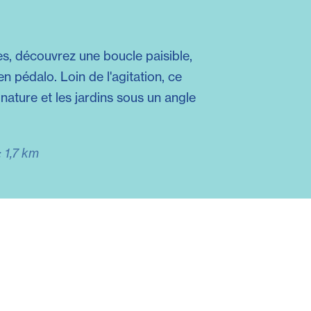
es, découvrez une boucle paisible,
n pédalo. Loin de l'agitation, ce
 nature et les jardins sous un angle
 1,7 km