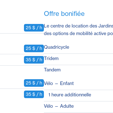
Offre bonifiée
Le centre de location des Jardin
25 $ / h
des options de mobilité active pou
Quadricycle
25 $ / h
Tridem
35 $ / h
Tandem
25 $ / h
Vélo — Enfant
35 $ / h
1 heure additionnelle
Vélo — Adulte