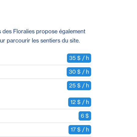
s des Floralies propose également
r parcourir les sentiers du site.
35 $ / h
30 $ / h
25 $ / h
12 $ / h
6 $
17 $ / h