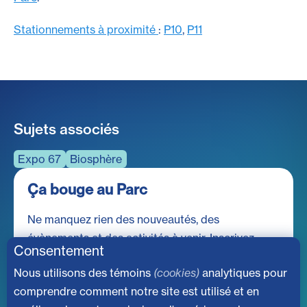
Stationnements à proximité
:
P10
,
P11
Sujets associés
Expo 67
Biosphère
Ça bouge au Parc
Ne manquez rien des nouveautés, des
évènements et des activités à venir. Inscrivez-
Consentement
vous à notre infolettre dès maintenant!
Nous utilisons des témoins
(cookies)
analytiques pour
comprendre comment notre site est utilisé et en