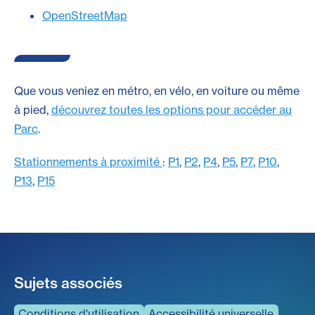
OpenStreetMap
Que vous veniez en métro, en vélo, en voiture ou même
à pied,
découvrez toutes les options pour accéder au
Parc
.
Stationnements à proximité
:
P1
,
P2
,
P4
,
P5
,
P7
,
P10
,
P13
,
P15
Sujets associés
Conditions d'utilisation
Accessibilité universelle