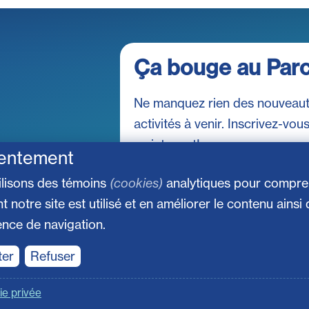
Ça bouge au Par
Ne manquez rien des nouveaut
activités à venir. Inscrivez-vou
maintenant!
entement
ilisons des témoins
(cookies)
analytiques pour compr
notre site est utilisé et en améliorer le contenu ainsi
ence de navigation.
ter
Refuser
ie privée