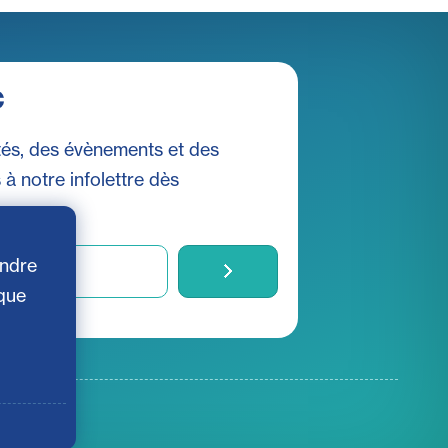
c
és, des évènements et des
s à notre infolettre dès
endre
 que