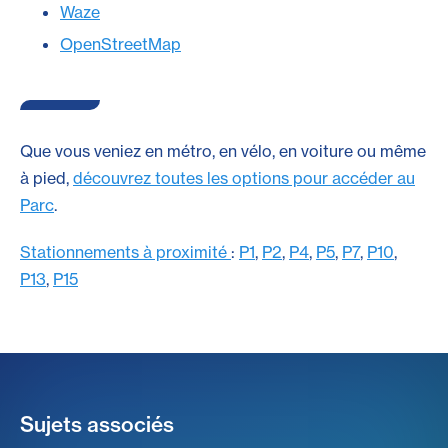
Waze
OpenStreetMap
Que vous veniez en métro, en vélo, en voiture ou même
à pied,
découvrez toutes les options pour accéder au
Parc
.
Stationnements à proximité
:
P1
,
P2
,
P4
,
P5
,
P7
,
P10
,
P13
,
P15
Sujets associés