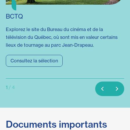
BCTQ
G
Explorez le site du Bureau du cinéma et de la
Pa
télévision du Québec, où sont mis en valeur certains
ro
lieux de tournage au parc Jean-Drapeau.
cet
Consultez la sélection
1
/ 4
Documents importants