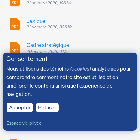
21 octobre 2020, 193 Mo
Lexique
21 octobre 2020, 336 Ko
Cadre stratégique
20 octobre 2020, 1 Mo
Consentement
Nous utilisons des témoins
(cookies)
analytiques pour
Présentation du Parc et diagnostic physique
20 octobre 2020, 16 Mo
comprendre comment notre site est utilisé et en
améliorer le contenu ainsi que l'expérience de
Principes et concept d'aménagement
navigation.
20 octobre 2020, 2 Mo
Accepter
Refuser
Composantes d'aménagement
Espace vie privée
20 octobre 2020, 9 Mo