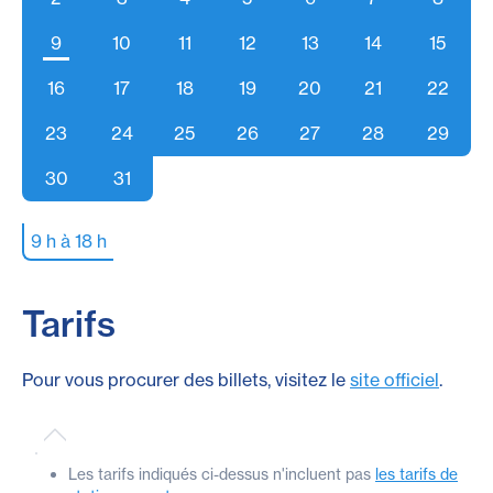
9
10
11
12
13
14
15
16
17
18
19
20
21
22
23
24
25
26
27
28
29
30
31
9 h à 18 h
Tarifs
Pour vous procurer des billets, visitez le
site officiel
.
Les tarifs indiqués ci-dessus n'incluent pas
les tarifs de