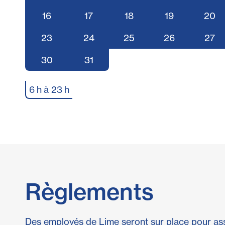
16
17
18
19
20
23
24
25
26
27
30
31
6 h à 23 h
Règlements
Des employés de Lime seront sur place pour ass