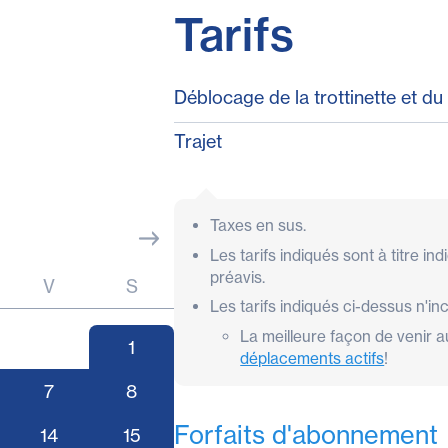
Tarifs
Déblocage de la trottinette et d
Trajet
Taxes en sus.
Les tarifs indiqués sont à titre in
préavis.
V
S
Les tarifs indiqués ci-dessus n'i
La meilleure façon de venir a
1
déplacements actifs
!
7
8
Forfaits d'abonnement
14
15