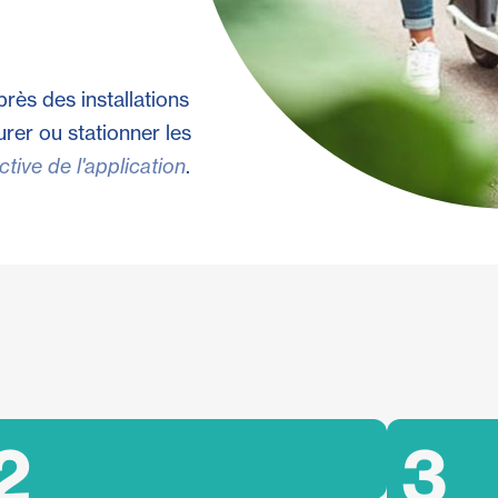
près des installations
curer ou stationner les
ctive de l'application
.
2
3