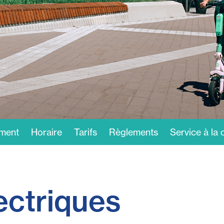
ment
Horaire
Tarifs
Règlements
Service à la c
lectriques