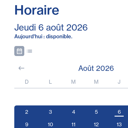
Horaire
Jeudi 6 août 2026
Aujourd'hui : disponible.
Août 2026
D
L
M
M
J
2
3
4
5
6
9
10
11
12
13